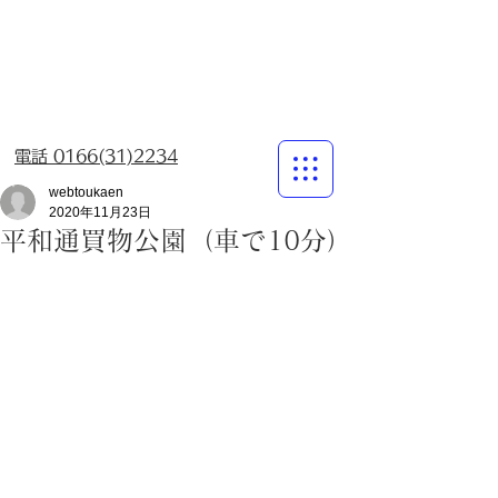
​
ご宿泊 ・ ご宴会
東花苑
とうかえん
​ご予約、お問い合わせはお気軽にどうぞ！
​ （お電話は21時までにお願い致します）
電話 0166(31)2234
〒078-8215 北海道旭川市5条通25丁目
webtoukaen
2020年11月23日
平和通買物公園（車で10分）