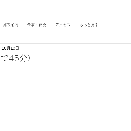
東花苑
とうかえん
・施設案内
食事・宴会
アクセス
もっと見る
年10月10日
で45分）