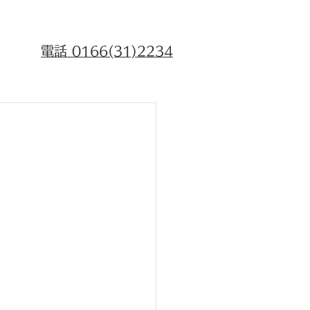
​ご予約、お問い合わせはお気軽にどうぞ！
​ （お電話は21時までにお願い致します）
電話 0166(31)2234
〒078-8215 北海道旭川市5条通25丁目