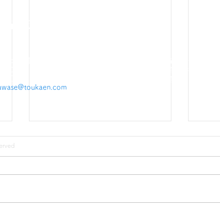
東花苑
旭川ホテル旅館協同組合
8215 北海道旭川市5条通25丁目
66（31）2234
北海道ホテル旅館生活衛生同業
66（32）6315
（一社）日本旅館協会
iawase@toukaen.com
erved