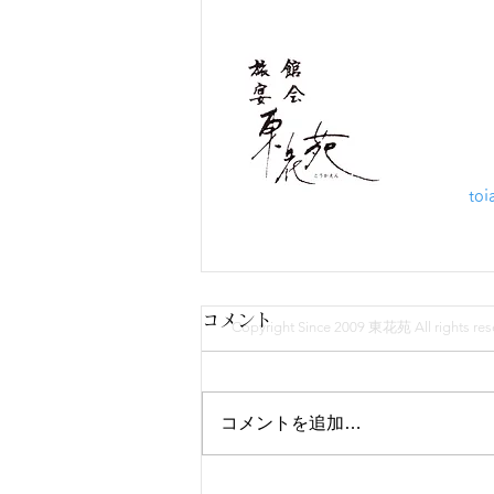
旅館 
〒078-
​電話 01
FAX 01
​Mail
to
コメント
Copyright Since 2009 東花苑 All rights res
コメントを追加…