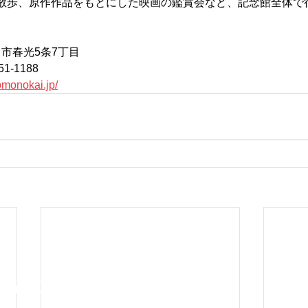
散歩、原作作品をもとにした映画の鑑賞会など、記念館全体で
旭川市春光5条7丁目
51-1188
tomonokai.jp/
東花苑