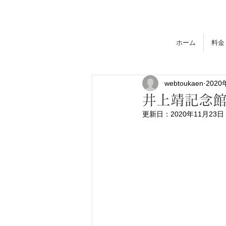
​
ご宿泊 ・ ご宴会
ホーム
料金
webtoukaen
2020
井上靖記念館
更新日：
2020年11月23日