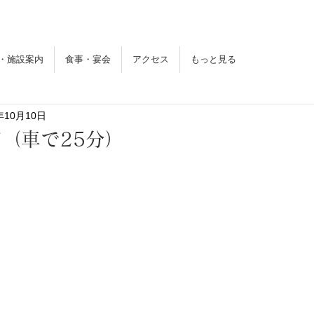
東花苑
とうかえん
・施設案内
食事・宴会
アクセス
もっと見る
年10月10日
（車で25分）