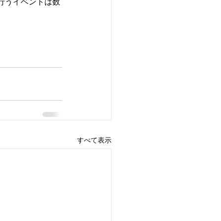
行うイベントは数
すべて表示
ホーム
料金・施設案内
食事・宴会