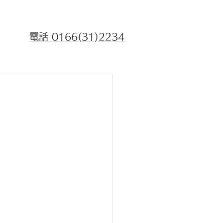
​ご予約、お問い合わせはお気軽にどうぞ！
​ （お電話は21時までにお願い致します）
電話 0166(31)2234
〒078-8215 北海道旭川市5条通25丁目